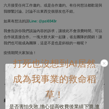
六月接受任何工作邀約。或是合作邀約。有任何想法都歡迎與
我聯繫討論。討論不出東西交個朋友也不錯。
如果有想法的請
Line: @pzi0343r
我會告訴你我們談論內容的訴求，讓彼此不會浪費時間。可以
合作就直接合作。一塊大餅大家一起賺，省去團隊的開銷！讓
我們也可能成為團隊，這是不是也是斜槓的一種呢？
疫情期間大家加油！
打死也沒想到AI居然
分享
Tweet
Pin it
LINE
成為我事業的救命稻
←
上一頁
下一頁
→
草！
最新文章
是否害怕失敗,擔心提高收費後業績下滑,進