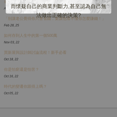
成本/淨利計算器
而懷疑自己的商業判斷力,甚至認為自己無
Apr 19, 26
法做出正確的決策?
「别讓老公覺得你只會省錢，要讓他看不懂你怎麼賺錢！」
Feb 28, 25
如何存到人生中的第一個500萬
Nov 03, 22
買新屋與設計師討論流程！新手必看
Oct 18, 22
你是怕窮還是怕苦？
Oct 16, 22
時代的變遷你跟得上嗎？
Oct 05, 22